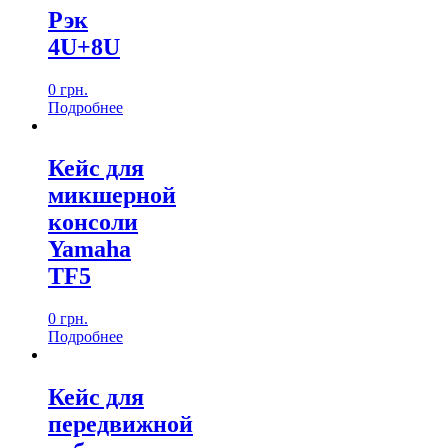
Рэк
4U+8U
0
грн.
Подробнеe
Кейс для
микшерной
консоли
Yamaha
TF5
0
грн.
Подробнеe
Кейс для
передвижной