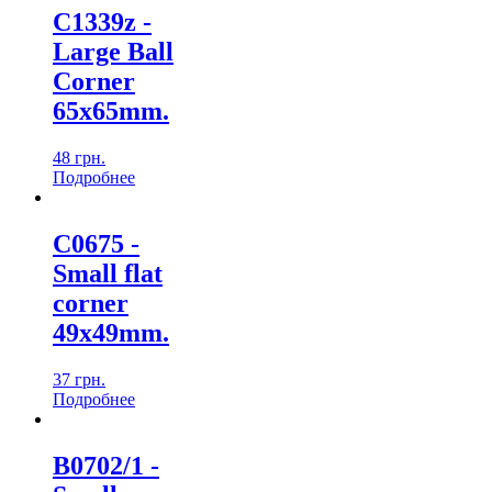
C1339z -
Large Ball
Corner
65x65mm.
48
грн.
Подробнеe
C0675 -
Small flat
corner
49x49mm.
37
грн.
Подробнеe
B0702/1 -