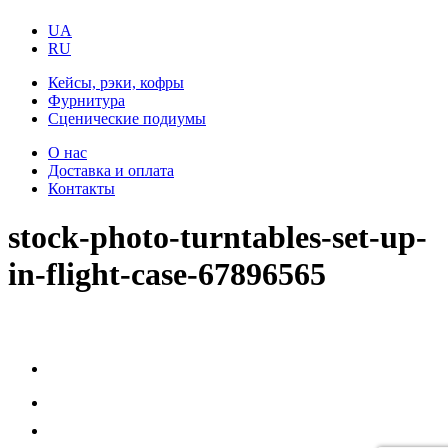
UA
RU
Кейсы, рэки, кофры
Фурнитура
Сценические подиумы
О нас
Доставка и оплата
Контакты
stock-photo-turntables-set-up-
in-flight-case-67896565