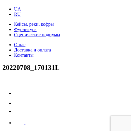
UA
RU
Кейсы, рэки, кофры
Фурнитура
Сценические подиумы
О нас
Доставка и оплата
Контакты
20220708_170131L