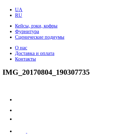
UA
RU
Кейсы, рэки, кофры
Фурнитура
Сценические подиумы
О нас
Доставка и оплата
Контакты
IMG_20170804_190307735