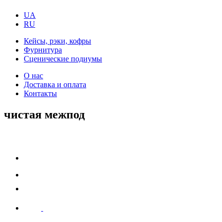
UA
RU
Кейсы, рэки, кофры
Фурнитура
Сценические подиумы
О нас
Доставка и оплата
Контакты
чистая межпод