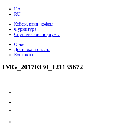
UA
RU
Кейсы, рэки, кофры
Фурнитура
Сценические подиумы
О нас
Доставка и оплата
Контакты
IMG_20170330_121135672