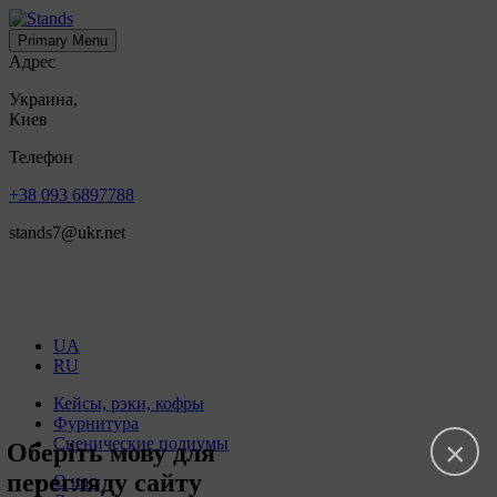
Primary Menu
Адрес
Украина,
Киев
Телефон
+38 093 6897788
stands7@ukr.net
UA
RU
Кейсы, рэки, кофры
Фурнитура
Сценические подиумы
×
Оберіть мову для
перегляду сайту
О нас